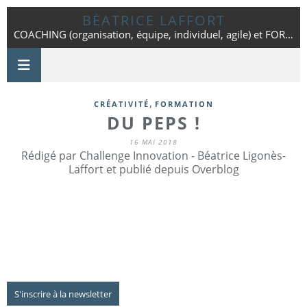
BÉATRICE LAFFORT
COACHING (organisation, équipe, individuel, agile) et FORMATION - Toulouse - 06 42 25 86 01
,
CRÉATIVITÉ
FORMATION
DU PEPS !
16 MAI 2018
Rédigé par Challenge Innovation - Béatrice Ligonès-
Laffort et publié depuis Overblog
S'inscrire à la newsletter