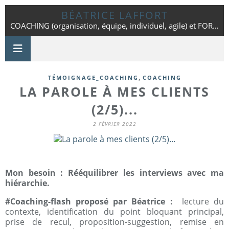
BÉATRICE LAFFORT
COACHING (organisation, équipe, individuel, agile) et FORMATION - Toulouse - 06 42 25 86 01
,
TÉMOIGNAGE_COACHING
COACHING
LA PAROLE À MES CLIENTS
(2/5)...
2 FÉVRIER 2022
Mon besoin : Rééquilibrer les interviews avec ma
hiérarchie.
#Coaching-flash proposé par Béatrice :
lecture du
contexte, identification du point bloquant principal,
prise de recul, proposition-suggestion, remise en