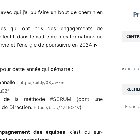
avec qui j’ai pu faire un bout de chemin en
Pr
les qui ont pris des engagements de
lectif, dans le cadre de mes formations ou
CENTR
vie et l’
énergie
de poursuivre en 2024.🔥
Voir le c
pour cette année qui démarre :
onnelle
:
https://bit.ly/3SjJw7m
RECHE
zu0Zf
 de la méthode
#
SCRUM
(dont une
 de Direction.
)
https://bit.ly/47TEO4V
ompagnement des équipes
, c’est du sur-