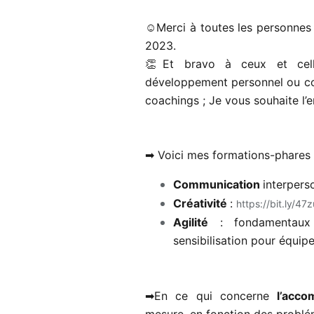
☺Merci à toutes les personnes 
2023.
👏Et bravo à ceux et cel
développement personnel ou col
coachings ; Je vous souhaite l’en
hashtag
hashtag
➡ Voici mes
formations
-phares 
Communication 
interpers
hashtag
Créativité 
: 
https://bit.ly/47
hashtag
Agilité
: fondamentaux
hashtag
sensibilisation pour équipe
➡En ce qui concerne
l’acc