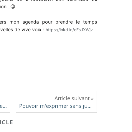
tion…😉
vers mon agenda pour prendre le temps
elles de vive voix :
https://lnkd.in/eFsJXWjv
2024 : Repartir sur de bonnes bases ...
Pouvoir m'exprimer sans jugement...
ICLE