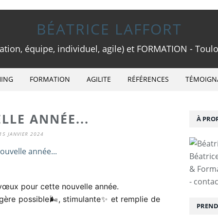
BÉATRICE LAFFORT
ion, équipe, individuel, agile) et FORMATION - Toulo
ING
FORMATION
AGILITE
RÉFÉRENCES
TÉMOIGN
LLE ANNÉE...
À PRO
15 JANVIER 2024
Béatric
& Forma
- conta
vœux pour cette nouvelle année.
légère possible🌬, stimulante✨ et remplie de
PRENDR