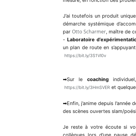
mesure, en fonction des problé
J’ai toutefois un produit unique
démarche systémique d’accom
Otto Scharmer
par
, maître de 
-
Laboratoire d’expérimentati
un plan de route en s’appuyant s
https://bit.ly/3S1Vl0v
hashtag
➡Sur le
coaching
individu
et quelque
https://bit.ly/3HmSVER
➡Enfin, j’anime depuis l’année d
des scènes ouvertes slam/poési
Je reste à votre écoute si vo
collègues lors d’une pause dé