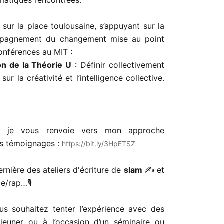
matiques rencontrées.
 sur la place toulousaine, s’appuyant sur la
pagnement du changement mise au point
conférences au MIT :
hashtag
on de la Théorie U
: Définir collectivement
ur la créativité et l’intelligence collective.
el, je vous renvoie vers mon approche
s témoignages :
https://bit.ly/3HpETSZ
hashtag
ernière des ateliers d'écriture de
slam
✍ et
e/rap…🎙
us souhaitez tenter l’expérience avec des
jeuner ou à l’occasion d’un séminaire ou