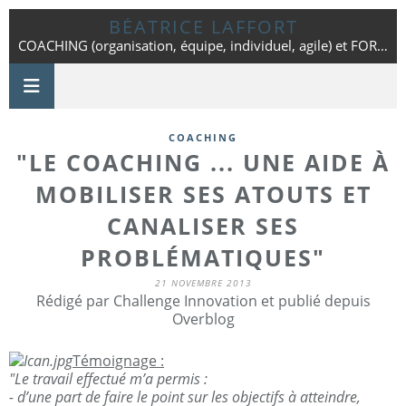
BÉATRICE LAFFORT
COACHING (organisation, équipe, individuel, agile) et FORMATION - Toulouse - 06 42 25 86 01
COACHING
"LE COACHING ... UNE AIDE À
MOBILISER SES ATOUTS ET
CANALISER SES
PROBLÉMATIQUES"
21 NOVEMBRE 2013
Rédigé par Challenge Innovation et publié depuis
Overblog
Témoignage :
"Le travail effectué m’a permis :
- d’une part de faire le point sur les objectifs à atteindre,