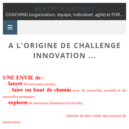
BÉATRICE LAFFORT
COACHING (organisation, équipe, individuel, agile) et FORMATION - Toulouse - 06 42 25 86 01
A L'ORIGINE DE CHALLENGE
INNOVATION ...
UNE ENVIE
de
:
lancer
-
de nouveaux projets,
faire un bout de chemin
-
avec de nouvelles sociétés et de
nouvelles personnes,
explorer
,
-
de nouveaux domaines d’activités
… histoire de faire vibrer mes sources de
motivation...