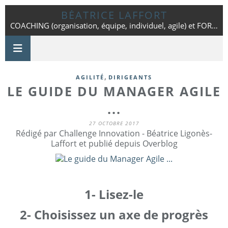
BÉATRICE LAFFORT
COACHING (organisation, équipe, individuel, agile) et FORMATION - Toulouse - 06 42 25 86 01
,
AGILITÉ
DIRIGEANTS
LE GUIDE DU MANAGER AGILE
...
27 OCTOBRE 2017
Rédigé par Challenge Innovation - Béatrice Ligonès-
Laffort et publié depuis Overblog
1- Lisez-le
2- Choisissez un axe de progrès