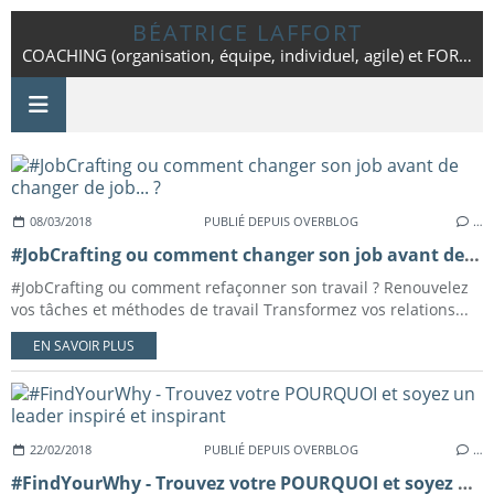
BÉATRICE LAFFORT
COACHING (organisation, équipe, individuel, agile) et FORMATION - Toulouse - 06 42 25 86 01
08/03/2018
PUBLIÉ DEPUIS OVERBLOG
…
#JobCrafting ou comment changer son job avant de changer de job... ?
#JobCrafting ou comment refaçonner son travail ? Renouvelez
vos tâches et méthodes de travail Transformez vos relations...
EN SAVOIR PLUS
22/02/2018
PUBLIÉ DEPUIS OVERBLOG
…
#FindYourWhy - Trouvez votre POURQUOI et soyez un leader inspiré et inspirant