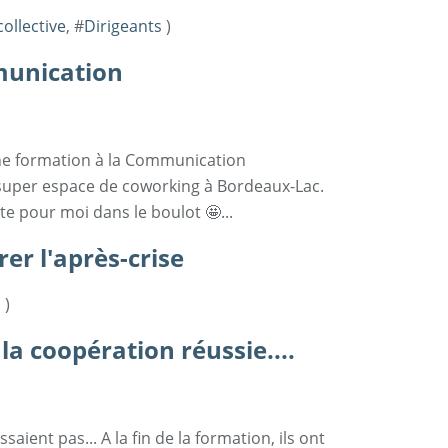
collective
, #
Dirigeants
)
unication
ne formation à la Communication
super espace de coworking à Bordeaux-Lac.
e pour moi dans le boulot 🤩...
er l'après-crise
s
)
a coopération réussie....
saient pas... A la fin de la formation, ils ont