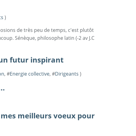
ts
)
osions de très peu de temps, c'est plutôt
oup. Sénèque, philosophe latin (-2 av J.C
un futur inspirant
on
, #
Energie collective
, #
Dirigeants
)
..
 mes meilleurs voeux pour