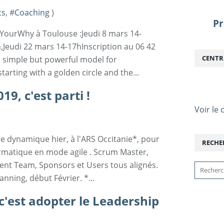
ts
, #
Coaching
)
Pr
YourWhy à Toulouse :Jeudi 8 mars 14-
,Jeudi 22 mars 14-17hInscription au 06 42
CENTR
a simple but powerful model for
starting with a golden circle and the...
19, c'est parti !
Voir le c
e dynamique hier, à l'ARS Occitanie*, pour
RECHE
ormatique en mode agile . Scrum Master,
nt Team, Sponsors et Users tous alignés.
anning, début Février. *...
c'est adopter le Leadership