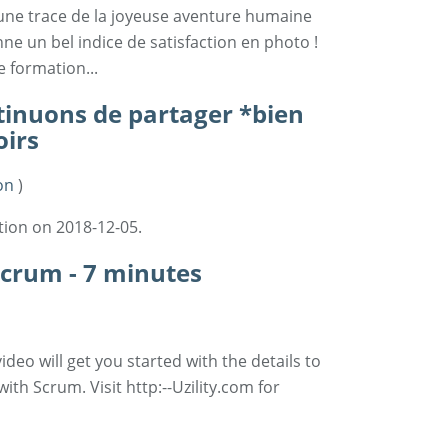
 une trace de la joyeuse aventure humaine
nne un bel indice de satisfaction en photo !
 formation...
tinuons de partager *bien
oirs
on
)
ion on 2018-12-05.
Scrum - 7 minutes
ideo will get you started with the details to
ith Scrum. Visit http:--Uzility.com for