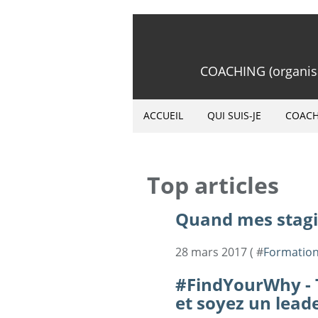
COACHING (organisat
ACCUEIL
QUI SUIS-JE
COACH
Top articles
Quand mes stagia
28 mars 2017 ( #
Formatio
#FindYourWhy -
et soyez un leade