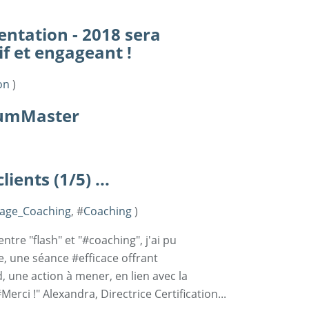
ntation - 2018 sera
if et engageant !
on
)
crumMaster
ients (1/5) ...
age_Coaching
, #
Coaching
)
ntre "flash" et "#coaching", j'ai pu
, une séance #efficace offrant
une action à mener, en lien avec la
rci !" Alexandra, Directrice Certification...