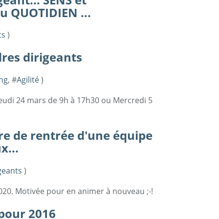
 QUOTIDIEN ...
ts
)
dres dirigeants
ng
, #
Agilité
)
eudi 24 mars de 9h à 17h30 ou Mercredi 5
e de rentrée d'une équipe
x...
geants
)
020. Motivée pour en animer à nouveau ;-!
 pour 2016