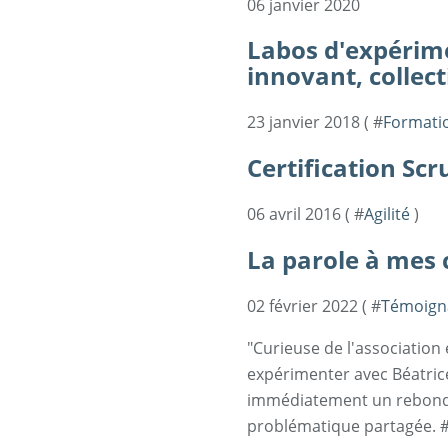
06 janvier 2020
Labos d'expérime
innovant, collect
23 janvier 2018 ( #
Formati
Certification S
06 avril 2016 ( #
Agilité
)
La parole à mes cl
02 février 2022 ( #
Témoign
"Curieuse de l'association e
expérimenter avec Béatrice
immédiatement un rebond, 
problématique partagée. #Me