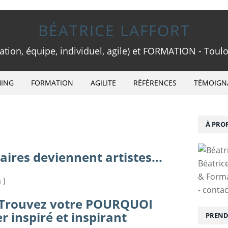
BÉATRICE LAFFORT
ion, équipe, individuel, agile) et FORMATION - Toulo
ING
FORMATION
AGILITE
RÉFÉRENCES
TÉMOIGN
À PRO
ires deviennent artistes...
Béatric
& Forma
n
)
- conta
 Trouvez votre POURQUOI
r inspiré et inspirant
PRENDR